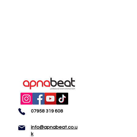
07958 319 608
info@apnabeat.co.u
k