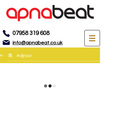
07958 319 608
info@apnabeat.co.uk